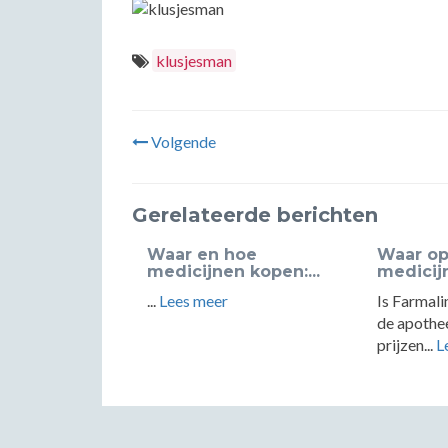
klusjesman
Volgende
Gerelateerde berichten
Waar en hoe
Waar op 
medicijnen kopen:...
medicijn
...
Lees meer
Is Farmali
de apothe
prijzen...
L